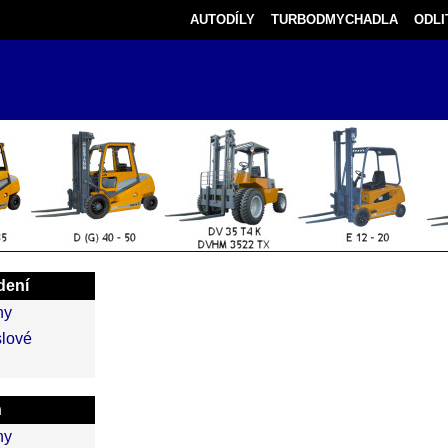
AUTODÍLY
TURBODMYCHADLA
ODLI
dení
ny
lové
n
ny