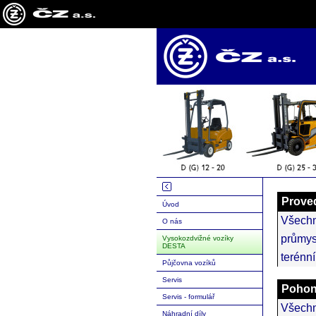
Prove
Úvod
Všech
O nás
průmys
Vysokozdvižné vozíky
DESTA
terénní
Půjčovna vozíků
Servis
Poho
Servis - formulář
Všech
Náhradní díly