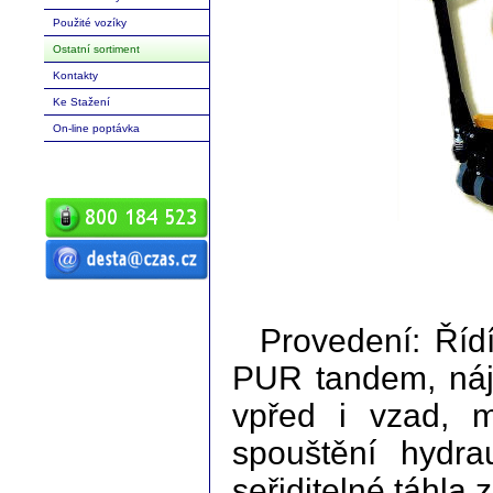
Použité vozíky
Ostatní sortiment
Kontakty
Ke Stažení
On-line poptávka
ČZ a.s. Auto DESTA manipulační
technika prodej servis pronájem
vysokozdvižné vozíky vysokozdvižný
vozík desta vysokozdvižný vozík
Provedení: Říd
manipulační technika D20 D25 D30 D35
D40 D45 D50 G20 G30 G40 G50 DVHM
E12 E16 E20 3E10 3E12 3E15 terénní
vozíky vysokozdvižné paletový RPV
PUR tandem, náje
náhradní díly
vpřed i vzad, 
spouštění hydra
seřiditelné táhla 