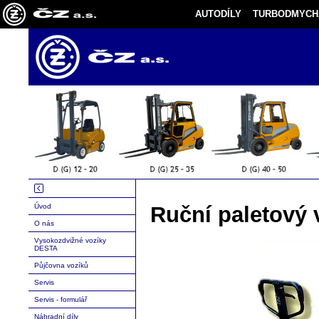
AUTODÍLY
TURBODMYCH
Úvod
Ruční paletový 
O nás
Vysokozdvižné vozíky
DESTA
Půjčovna vozíků
Servis
Servis - formulář
Náhradní díly