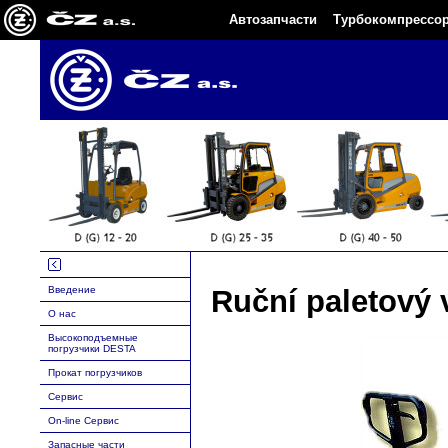
Автозапчасти
Турбокомпрессо
Введение
Ruční paletový 
O нас
Высокоподъемныe
погрузчики DESTA
Прокат погрузчиков
Сервис
On-line Сервис
Запасные части