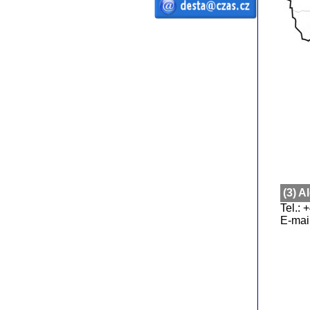
ČZ a.s. Auto DESTA manipulační
technika prodej servis pronájem
vysokozdvižné vozíky vysokozdvižný
vozík desta vysokozdvižný vozík
manipulační technika D20 D25 D30 D35
D40 D45 D50 G20 G30 G40 G50 DVHM
E12 E16 E20 3E10 3E12 3E15 terénní
vozíky vysokozdvižné paletový RPV
náhradní díly
(3) 
Tel.:
E-mai