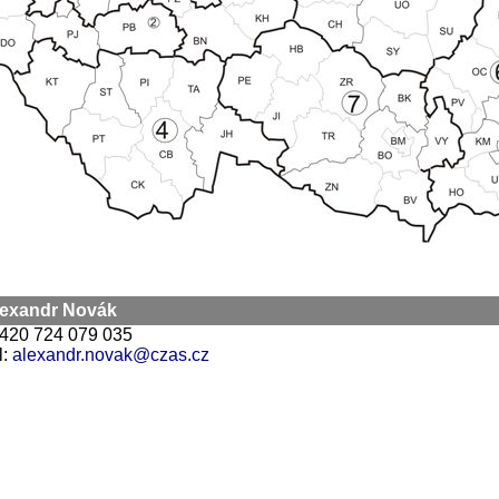
Alexandr Novák
 +420 724 079 035
l:
alexandr.novak@czas.cz