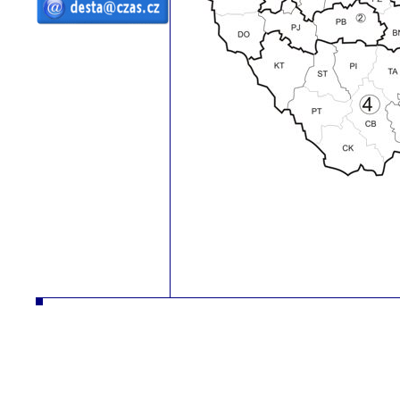
ČZ a.s. Auto DESTA manipulační
technika prodej servis pronájem
vysokozdvižné vozíky vysokozdvižný
vozík desta vysokozdvižný vozík
manipulační technika D20 D25 D30 D35
D40 D45 D50 G20 G30 G40 G50 DVHM
E12 E16 E20 3E10 3E12 3E15 terénní
vozíky vysokozdvižné paletový RPV
náhradní díly
ČZ a.s. Auto DESTA manipulační technika prodej servis pronájem vysokozdvižné vozíky vysokozdvižný vozík desta
vysokozdv