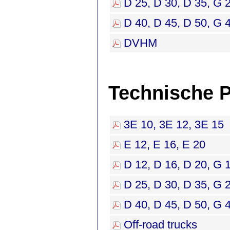
D 25, D 30, D 35, G 
Vermietung Frontgabelstapler desta
Frontgabelstapler fgs
Handhabungstechnik D20 D25 D30 D35
D40 D45 D50 G20 G30 G40 G50 DVHM
D 40, D 45, D 50, G 
E12 E16 E20 3E10 3E12 3E15
Geländegabelstapler Palettentransporter
RPV Ersatzteile Ersatzstücke
DVHM
Technische 
3E 10, 3E 12, 3E 15
E 12, E 16, E 20
D 12, D 16, D 20, G 
D 25, D 30, D 35, G 
D 40, D 45, D 50, G 
Off-road trucks