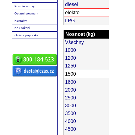
diesel
Použité vozíky
elektro
Ostatní sortiment
LPG
Kontakty
Ke Stažení
Nosnost (kg)
On-line poptávka
Všechny
1000
1200
1250
1500
ČZ a.s. Auto DESTA manipulační
1600
technika prodej servis pronájem
vysokozdvižné vozíky vysokozdvižný
vozík desta vysokozdvižný vozík
2000
manipulační technika D20 D25 D30 D35
D40 D45 D50 G20 G30 G40 G50 DVHM
E12 E16 E20 3E10 3E12 3E15 terénní
2500
vozíky vysokozdvižné paletový RPV
náhradní díly
3000
3500
4000
4500