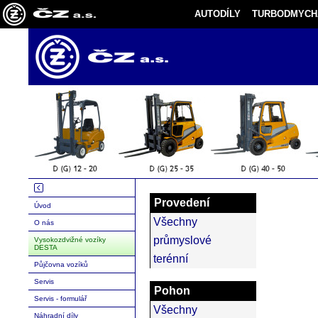
AUTODÍLY
TURBODMYCH
Provedení
Úvod
Všechny
O nás
průmyslové
Vysokozdvižné vozíky
DESTA
terénní
Půjčovna vozíků
Servis
Pohon
Servis - formulář
Všechny
Náhradní díly