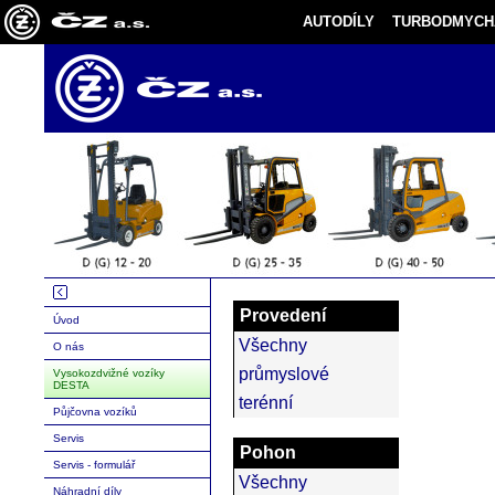
AUTODÍLY
TURBODMYCH
Provedení
Úvod
Všechny
O nás
průmyslové
Vysokozdvižné vozíky
DESTA
terénní
Půjčovna vozíků
Servis
Pohon
Servis - formulář
Všechny
Náhradní díly