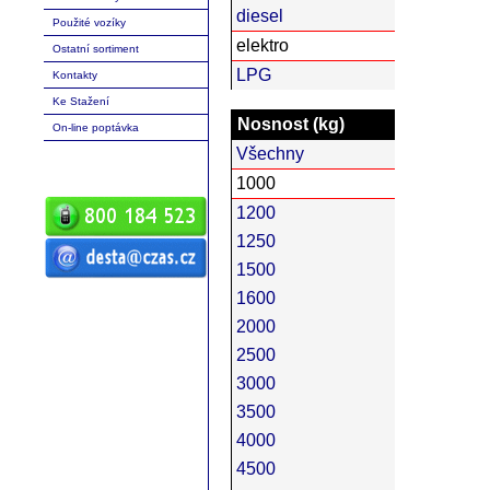
diesel
Použité vozíky
elektro
Ostatní sortiment
LPG
Kontakty
Ke Stažení
Nosnost (kg)
On-line poptávka
Všechny
1000
1200
1250
1500
ČZ a.s. Auto DESTA manipulační
1600
technika prodej servis pronájem
vysokozdvižné vozíky vysokozdvižný
vozík desta vysokozdvižný vozík
2000
manipulační technika D20 D25 D30 D35
D40 D45 D50 G20 G30 G40 G50 DVHM
E12 E16 E20 3E10 3E12 3E15 terénní
2500
vozíky vysokozdvižné paletový RPV
náhradní díly
3000
3500
4000
4500