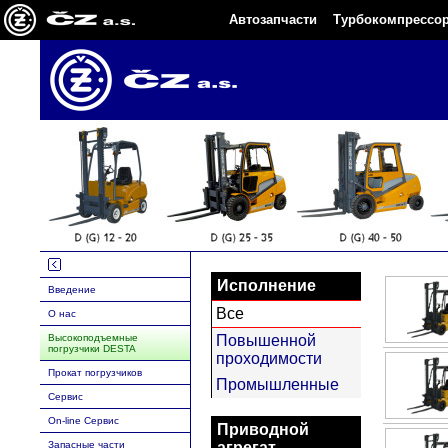
Автозапчасти
Турбокомпрессо
Исполнение
Введение
Все
O нас
Высокоподъемныe
Повышенной
погрузчики DESTA
проходимости
Прокат погрузчиков
Промышленные
Сервис
On-line Сервис
Приводной
Запасные части
агрегат