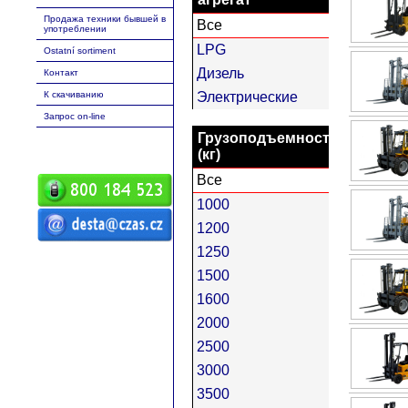
Продажа техники бывшей в
Все
употреблении
LPG
Ostatní sortiment
Дизель
Контакт
К скачиванию
Электрические
Запрос оn-line
Грузоподъемность
(кг)
Все
1000
1200
1250
ČZ a.s. Auto DESTA Манипуляционная
техника продажа сервиз аренда
Высокоподъемныe погрузчики desta
1500
высокоподъемный погрузчик вп
Манипуляционная техника D20 D25
D30 D35 D40 D45 D50 G20 G30 G40 G50
1600
DVHM E12 E16 E20 3E10 3E12 3E15
Повышенной проходимости с
высоким подъёмом RPV Запасные
2000
части
2500
3000
3500