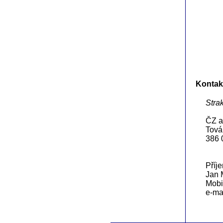
Kontak
Stra
ČZ a
Tová
386 
Příj
Jan 
Mobi
e-ma