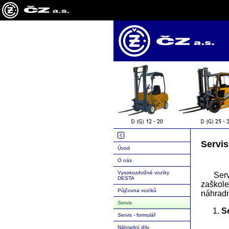
Servis
Úvod
O nás
Vysokozdvižné vozíky
Serv
DESTA
zaškole
Půjčovna vozíků
náhradn
Servis
S
Servis - formulář
Náhradní díly