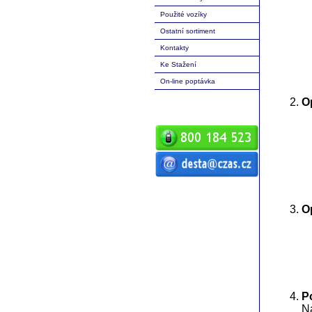
Použité vozíky
Ostatní sortiment
Kontakty
Ke Stažení
On-line poptávka
O
ČZ a.s. Auto DESTA manipulační
technika prodej servis pronájem
vysokozdvižné vozíky vysokozdvižný
vozík desta vysokozdvižný vozík
O
manipulační technika D20 D25 D30 D35
D40 D45 D50 G20 G30 G40 G50 DVHM
E12 E16 E20 3E10 3E12 3E15 terénní
vozíky vysokozdvižné paletový RPV
náhradní díly
P
Na