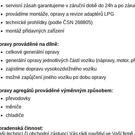
servisní zásah garantujeme v záruční době do 24h a po záru
provádíme montáže, opravy a revize adaptérů LPG
technické prohlídky (podle ČSN 268805)
montáž přídavných zařízení
pravy prováděné na dílně:
celkové generální opravy
generální opravy jednotlivých částí vozíku (nápravy, motor, př
zajistíme dopravu vysokozdvižného vozíku
možné zapůjčení jiného vozíku po dobu opravy
pravy agregátů prováděné výměnným způsobem:
převodovky
měniče
chladiče
oradenská činnost:
ši technici či obchodní zástupci Vás rádi navštíví ve Vaší fir