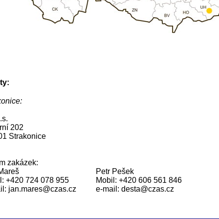
ty:
konice:
.s.
rní 202
01 Strakonice
em zakázek:
Mareš
Petr Pešek
l: +420 724 078 955
Mobil: +420 606 561 846
il: jan.mares@czas.cz
e-mail: desta@czas.cz