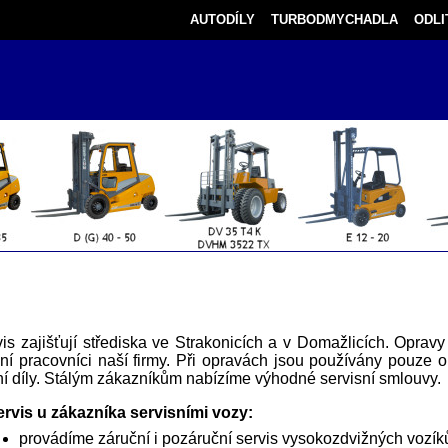
AUTODÍLY
TURBODMYCHADLA
ODLI
is zajišťují střediska ve Strakonicích a v Domažlicích. Opravy
ní pracovníci naší firmy. Při opravách jsou používány pouze or
í díly. Stálým zákazníkům nabízíme výhodné servisní smlouvy.
ervis u zákazníka servisními vozy:
provádíme záruční i pozáruční servis vysokozdvižných voz