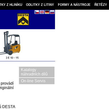
TKY Z HLINÍKU
ODLITKY Z LITINY
FORMY A NÁSTROJE
ŘETĚZY
Katalogy
náhradních dílů
On-line Servis
 provádí
iginální
íků DESTA