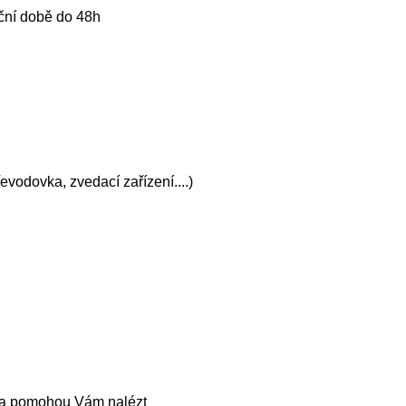
ční době do 48h
evodovka, zvedací zařízení....)
mě a pomohou Vám nalézt