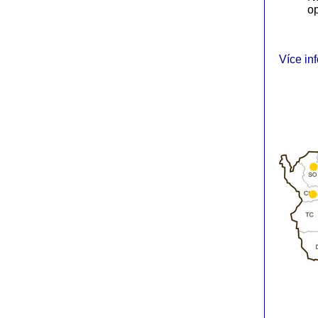
op
Více in