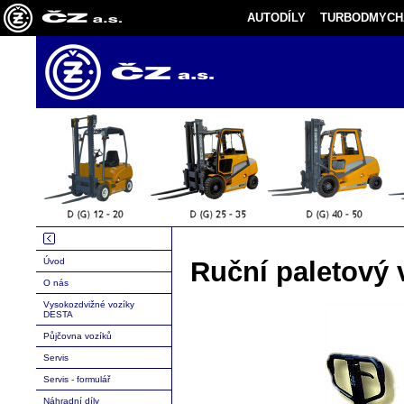
AUTODÍLY
TURBODMYCH
Úvod
Ruční paletový 
O nás
Vysokozdvižné vozíky
DESTA
Půjčovna vozíků
Servis
Servis - formulář
Náhradní díly