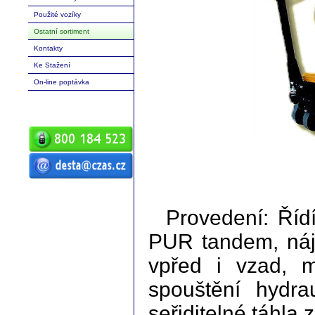
Použité vozíky
Ostatní sortiment
Kontakty
Ke Stažení
On-line poptávka
ČZ a.s. Auto DESTA manipulační
technika prodej servis pronájem
vysokozdvižné vozíky vysokozdvižný
vozík desta vysokozdvižný vozík
Provedení: Říd
manipulační technika D20 D25 D30 D35
D40 D45 D50 G20 G30 G40 G50 DVHM
E12 E16 E20 3E10 3E12 3E15 terénní
vozíky vysokozdvižné paletový RPV
PUR tandem, náje
náhradní díly
vpřed i vzad, 
spouštění hydra
seřiditelné táhla 