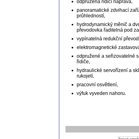
odpružená řídící náprava,
panoramatické zdvihací zaří
průhledností,
hydrodynamický měnič a dv
převodovka řaditelná pod za
vypínatelná redukční převod
elektromagnetické zastavov
odpružené a seřizovatelné 
řidiče,
hydraulické servořízení a sk
rukojetí,
pracovní osvětlení,
výfuk vyveden nahoru.
Typové označ