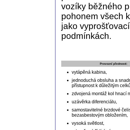
vozíky běžného p
pohonem všech kol
jako vyprošťovací
podmínkách.
Provozní přednosti:
vytápěná kabina,
jednoduchá obsluha a snad
přístupnost k důležitým celk
zdvojená montáž kol hnací n
uzávěrka diferenciálu,
samostavitelné brzdové čelis
bezasbestovým obložením,
vysoká světlost,