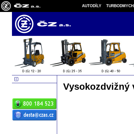
AUTODÍLY
TURBODMYCH
Vysokozdvižný v
ČZ a.s. Auto DESTA manipulační
technika prodej servis pronájem
vysokozdvižné vozíky vysokozdvižný
vozík desta vysokozdvižný vozík