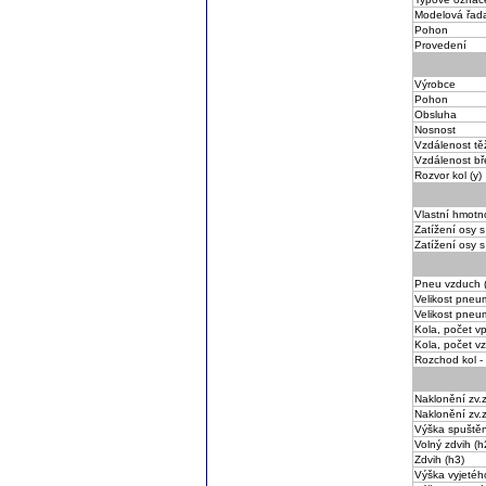
Modelová řad
Pohon
Provedení
Výrobce
Pohon
Obsluha
Nosnost
Vzdálenost tě
Vzdálenost bř
Rozvor kol (y)
Vlastní hmotn
Zatížení osy 
Zatížení osy 
Pneu vzduch (L
Velikost pneum
Velikost pneu
Kola, počet v
Kola, počet v
Rozchod kol -
Naklonění zv.
Naklonění zv.
Výška spuštěn
Volný zdvih (h
Zdvih (h3)
Výška vyjetého