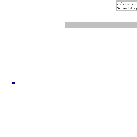
Způsob řízení
Pracovní tlak 
ČZ a.s. Auto DESTA manipulační technika prodej servis pronájem vysokozdvižné vozíky vysokozdvižný vozík desta
vysokozdv