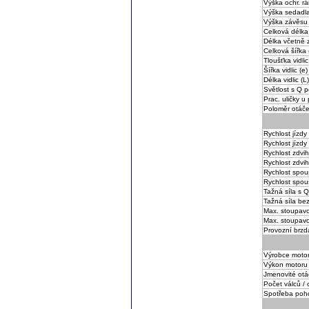
Výška ochr. rá
Výška sedadla
Výška závěsu 
Celková délka
Délka včetně z
Celková šířka 
Tloušťka vidlic
Šířka vidlic (e)
Délka vidlic (L)
Světlost s Q p
Prac. uličky u
Poloměr otáče
Rychlost jízdy
Rychlost jízdy
Rychlost zdvi
Rychlost zdvi
Rychlost spou
Rychlost spou
Tažná síla s Q
Tažná síla be
Max. stoupavo
Max. stoupav
Provozní brzd
Výrobce motor
Výkon motoru
Jmenovité otá
Počet válců /
Spotřeba poh