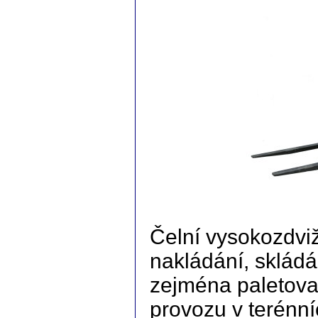
manipulační technika D20 D25 D30 D35
D40 D45 D50 G20 G30 G40 G50 DVHM
E12 E16 E20 3E10 3E12 3E15 terénní
vozíky vysokozdvižné paletový RPV
náhradní díly
Čelní vysokozdviž
nakládání, skládá
zejména paletova
provozu v terénn